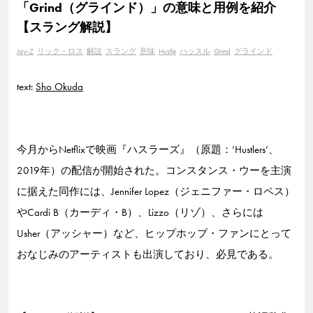
「Grind（グラインド）」の意味と用例を紹介
【スラング解説】
Jay-Z
リック・ロス
解説
スラング
意味
Hustle
ハッスル
Grind
グラインド
text:
Sho Okuda
今月からNetflixで映画『ハスラーズ』（原題：’Hustlers’、
2019年）の配信が開始された。コンスタンス・ウーを主演
に据えた同作には、Jennifer Lopez（ジェニファー・ロペス）
やCardi B（カーディ・B）、Lizzo（リゾ）、さらには
Usher（アッシャー）など、ヒップホップ・ファンにとって
おなじみのアーティストも出演しており、必見である。