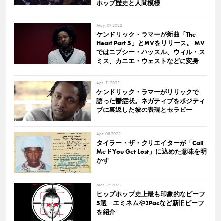
ホップ歴史と人間模様
May. 09 2022
ケンドリック・ラマーが新曲「The
Heart Part 5」とMVをリリース。 MV
ではニプシー・ハッスル、ウィル・ス
ミス、カニエ・ウェストなどに変身
Apr. 11 2022
ケンドリック・ラマーがリリックで
語った鬱症状。ネガティブをポジティ
ブに裏返した彼の表現とセラピー
Apr. 08 2022
タイラー・ザ・クリエイターが「Call
Me If You Get Lost」に込めた意味を明
かす
Mar. 29 2022
ヒップホップ史上最も印象的なビーフ
5選 エミネムや2Pacなど新旧ビーフ
を紹介