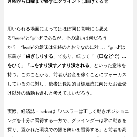
月曜から日曜まで寝ずにグラインドし続けてるぜ
用いられる場面によってはほぼ同じ意味にも思え
る”hustle”と”grind”であるが、その違いは何だろう
か？ ”hustle”の意味は先述のとおりなのに対し、”grind”は
原義が「
歯ぎしりする
」であり、転じて「
（臼などで）…
をひく
」「
…をすり潰す／すり潰される
」といった意味を
持つ。このことから、前者がお金を稼ぐことにフォーカス
しているのに対し、後者は長期的目標達成に向けたお金儲
け以外の活動も含むと考えてよいだろう。
実際、経済誌＝Forbesは「ハスラーは正しく動きポジショニ
ングを十分に習得する一方で、グラインダーは常に動きを
探り、置かれた環境での振る舞いを習得する」と前者を高