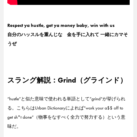
Respect ya hustle, get ya money baby, win with us
自分のハッスルを重んじな 金を手に入れて 一緒にカマそ
うぜ
スラング解説：Grind（グラインド）
“hustle”と似た意味で使われる単語として”grind”が挙げられ
る。こちらはUrban Dictionaryによれば”work your a$$ off to
get sh*t done”（物事をなすべく全力で努力する）という意
味だ。