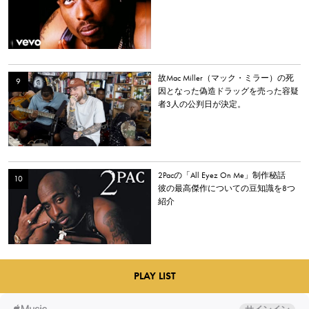
故Mac Miller（マック・ミラー）の死
因となった偽造ドラッグを売った容疑
者3人の公判日が決定。
2Pacの「All Eyez On Me」制作秘話
彼の最高傑作についての豆知識を8つ
紹介
PLAY LIST