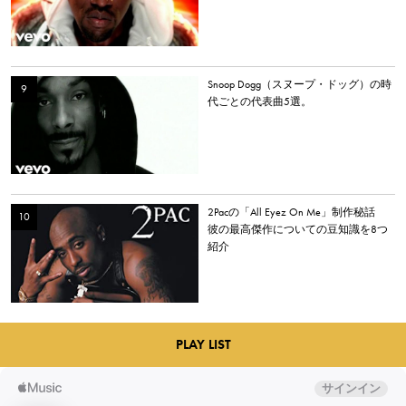
Snoop Dogg（スヌープ・ドッグ）の時
代ごとの代表曲5選。
2Pacの「All Eyez On Me」制作秘話
彼の最高傑作についての豆知識を8つ
紹介
PLAY LIST