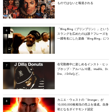
ものではないと報道される
「Bling Bling（ブリンブリン）」という
スラングを広めたのは誰？フレーズを
一躍有名にした楽曲「Bling Bling」につ
いて解説。
在宅勤務中に楽しめるインスト・ヒッ
プホップ・アルバム10選。Madlib、Dr.
Dre、J Dillaなど。
カニエ・ウェストの「Stronger」が
10,000,000枚相当の売上を達成。自身
初となるダイヤモンド認定