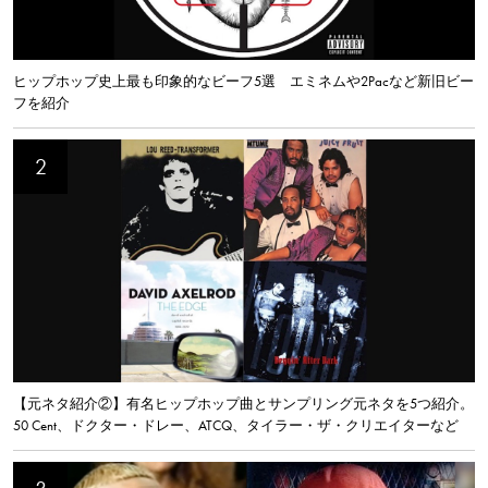
ヒップホップ史上最も印象的なビーフ5選 エミネムや2Pacなど新旧ビー
フを紹介
【元ネタ紹介②】有名ヒップホップ曲とサンプリング元ネタを5つ紹介。
50 Cent、ドクター・ドレー、ATCQ、タイラー・ザ・クリエイターなど