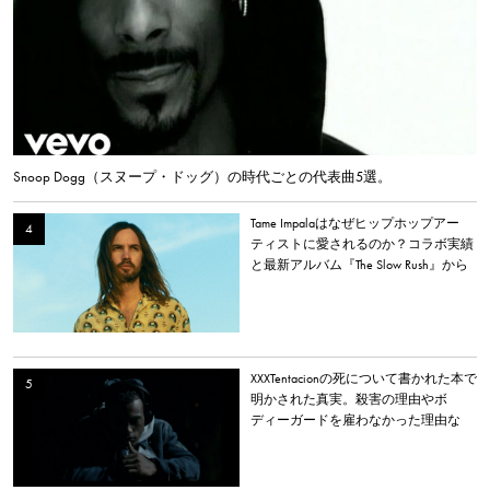
Snoop Dogg（スヌープ・ドッグ）の時代ごとの代表曲5選。
Tame Impalaはなぜヒップホップアー
ティストに愛されるのか？コラボ実績
と最新アルバム『The Slow Rush』から
理由を探る
XXXTentacionの死について書かれた本で
明かされた真実。殺害の理由やボ
ディーガードを雇わなかった理由な
ど。