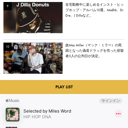
在宅勤務中に楽しめるインスト・ヒッ
プホップ・アルバム10選。Madlib、Dr.
Dre、J Dillaなど。
故Mac Miller（マック・ミラー）の死
因となった偽造ドラッグを売った容疑
者3人の公判日が決定。
PLAY LIST