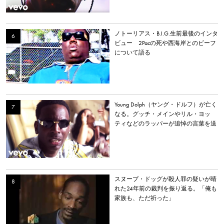
ノトーリアス・B.I.G.生前最後のインタ
ビュー 2Pacの死や西海岸とのビーフ
について語る
Young Dolph（ヤング・ドルフ）が亡く
なる。グッチ・メインやリル・ヨッ
ティなどのラッパーが追悼の言葉を送
る。
スヌープ・ドッグが殺人罪の疑いが晴
れた24年前の裁判を振り返る。「俺も
家族も、ただ祈った」