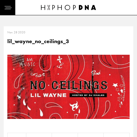
Nov. 28 2020
lil_wayne_no_ceilings_3