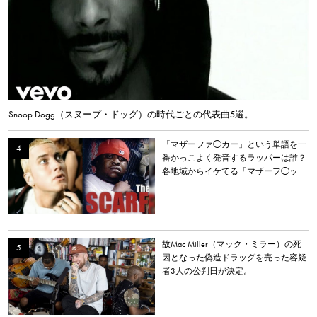
Snoop Dogg（スヌープ・ドッグ）の時代ごとの代表曲5選。
「マザーファ◯カー」という単語を一
番かっこよく発音するラッパーは誰？
各地域からイケてる「マザーフ◯ッ
カー」を持つラッパーを選出。
故Mac Miller（マック・ミラー）の死
因となった偽造ドラッグを売った容疑
者3人の公判日が決定。