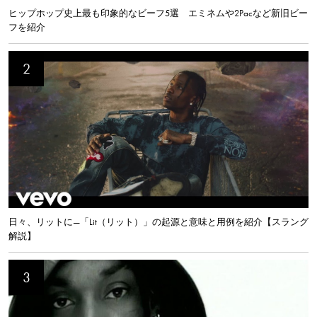
ヒップホップ史上最も印象的なビーフ5選 エミネムや2Pacなど新旧ビー
フを紹介
日々、リットに—「Lit（リット）」の起源と意味と用例を紹介【スラング
解説】