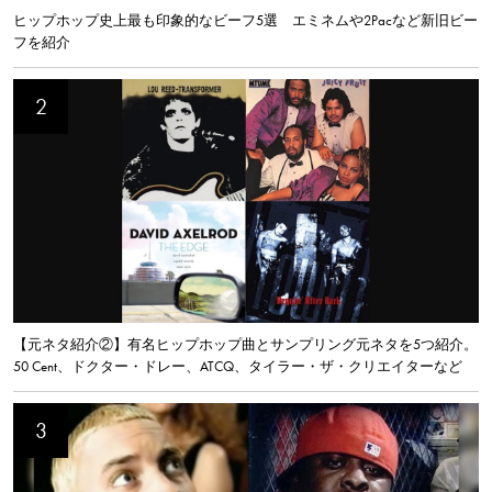
ヒップホップ史上最も印象的なビーフ5選 エミネムや2Pacなど新旧ビー
フを紹介
【元ネタ紹介②】有名ヒップホップ曲とサンプリング元ネタを5つ紹介。
50 Cent、ドクター・ドレー、ATCQ、タイラー・ザ・クリエイターなど