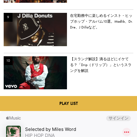
在宅勤務中に楽しめるインスト・ヒッ
プホップ・アルバム10選。Madlib、Dr.
Dre、J Dillaなど。
【スラング解説】滴るほどにイケて
る？「Drip（ドリップ）」というスラ
ングを解説
PLAY LIST