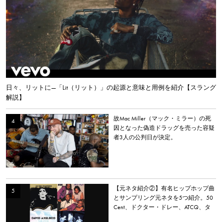
日々、リットに—「Lit（リット）」の起源と意味と用例を紹介【スラング
解説】
故Mac Miller（マック・ミラー）の死
因となった偽造ドラッグを売った容疑
者3人の公判日が決定。
【元ネタ紹介②】有名ヒップホップ曲
とサンプリング元ネタを5つ紹介。50
Cent、ドクター・ドレー、ATCQ、タ
イラー・ザ・クリエイターなど