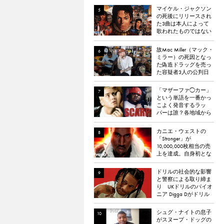
マイケル・ジャクソン
の死後にリリースされ
た3曲は本人によって
歌われたものではない
と報道される
故Mac Miller（マック・
ミラー）の死因となっ
た偽造ドラッグを売っ
た容疑者3人の公判日
が決定。
「マザーファ◯カー」
という単語を一番かっ
こよく発音するラッ
パーは誰？各地域から
イケてる「マザーフ
◯ッカー」を持つラッ
カニエ・ウェストの
パーを選出。
「Stronger」が
10,000,000枚相当の売
上を達成。自身初とな
るダイヤモンド認定
ドリルの社会的な影響
と警察による取り締ま
り UKドリルのパイオ
ニア Digga Dがドリル
のポジティブな影響に
ついて語る
シュグ・ナイトの息子
がスヌープ・ドッグの