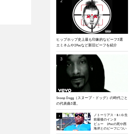
ヒップホップ史上最も印象的なビーフ5選
エミネムや2Pacなど新旧ビーフを紹介
Snoop Dogg（スヌープ・ドッグ）の時代ごと
の代表曲5選。
ノトーリアス・B.I.G.生
前最後のインタ
ビュー 2Pacの死や西
海岸とのビーフについ
て語る