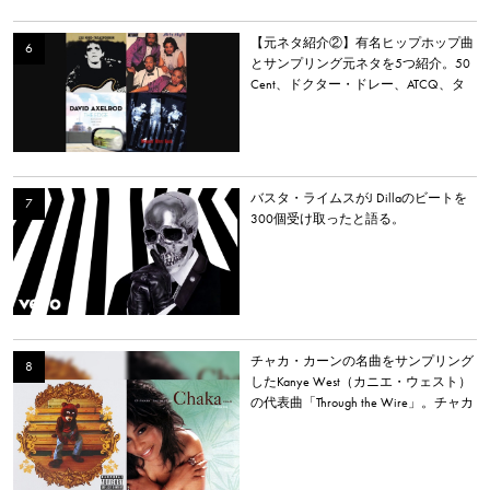
【元ネタ紹介②】有名ヒップホップ曲
とサンプリング元ネタを5つ紹介。50
Cent、ドクター・ドレー、ATCQ、タ
イラー・ザ・クリエイターなど
バスタ・ライムスがJ Dillaのビートを
300個受け取ったと語る。
チャカ・カーンの名曲をサンプリング
したKanye West（カニエ・ウェスト）
の代表曲「Through the Wire」。チャカ
本人は「嫌いだった」と明かす。