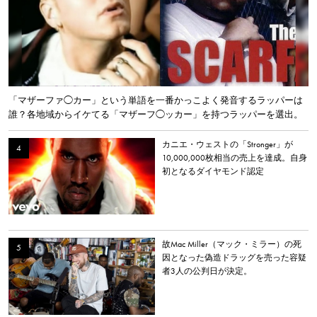
「マザーファ◯カー」という単語を一番かっこよく発音するラッパーは
誰？各地域からイケてる「マザーフ◯ッカー」を持つラッパーを選出。
カニエ・ウェストの「Stronger」が
10,000,000枚相当の売上を達成。自身
初となるダイヤモンド認定
故Mac Miller（マック・ミラー）の死
因となった偽造ドラッグを売った容疑
者3人の公判日が決定。