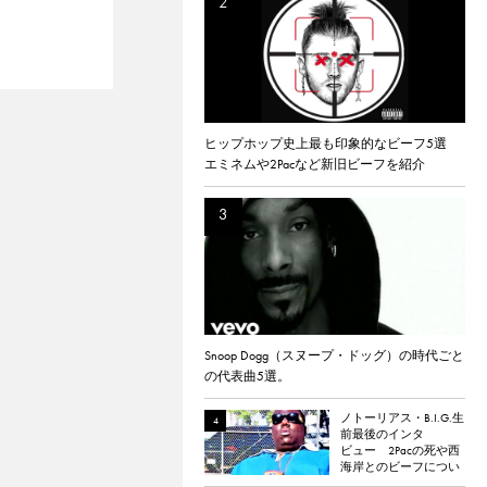
ヒップホップ史上最も印象的なビーフ5選
エミネムや2Pacなど新旧ビーフを紹介
Snoop Dogg（スヌープ・ドッグ）の時代ごと
の代表曲5選。
ノトーリアス・B.I.G.生
前最後のインタ
ビュー 2Pacの死や西
海岸とのビーフについ
て語る