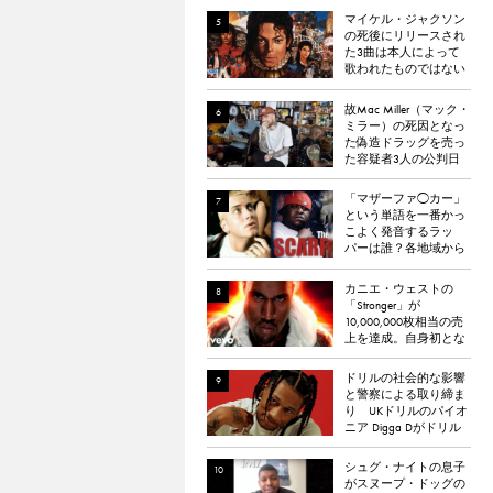
マイケル・ジャクソン
の死後にリリースされ
た3曲は本人によって
歌われたものではない
と報道される
故Mac Miller（マック・
ミラー）の死因となっ
た偽造ドラッグを売っ
た容疑者3人の公判日
が決定。
「マザーファ◯カー」
という単語を一番かっ
こよく発音するラッ
パーは誰？各地域から
イケてる「マザーフ
◯ッカー」を持つラッ
カニエ・ウェストの
パーを選出。
「Stronger」が
10,000,000枚相当の売
上を達成。自身初とな
るダイヤモンド認定
ドリルの社会的な影響
と警察による取り締ま
り UKドリルのパイオ
ニア Digga Dがドリル
のポジティブな影響に
ついて語る
シュグ・ナイトの息子
がスヌープ・ドッグの