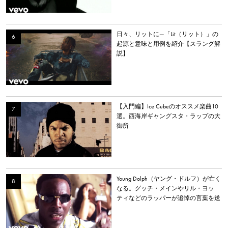
日々、リットに—「Lit（リット）」の
起源と意味と用例を紹介【スラング解
説】
【入門編】Ice Cubeのオススメ楽曲10
選。西海岸ギャングスタ・ラップの大
御所
Young Dolph（ヤング・ドルフ）が亡く
なる。グッチ・メインやリル・ヨッ
ティなどのラッパーが追悼の言葉を送
る。