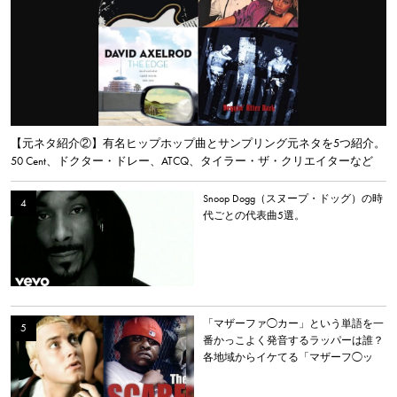
【元ネタ紹介②】有名ヒップホップ曲とサンプリング元ネタを5つ紹介。
50 Cent、ドクター・ドレー、ATCQ、タイラー・ザ・クリエイターなど
Snoop Dogg（スヌープ・ドッグ）の時
代ごとの代表曲5選。
「マザーファ◯カー」という単語を一
番かっこよく発音するラッパーは誰？
各地域からイケてる「マザーフ◯ッ
カー」を持つラッパーを選出。