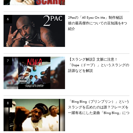
2Pacの「All Eyez On Me」制作秘話
彼の最高傑作についての豆知識を8つ
紹介
【スラング解説】文脈に注意！
「Dope（ドープ）」というスラングの
語源などを解説
「Bling Bling（ブリンブリン）」という
スラングを広めたのは誰？フレーズを
一躍有名にした楽曲「Bling Bling」につ
いて解説。