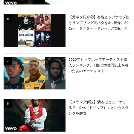
【元ネタ紹介②】有名ヒップホップ曲
とサンプリング元ネタを5つ紹介。50
Cent、ドクター・ドレー、ATCQ、タ
イラー・ザ・クリエイターなど
2020年ヒップホップアーティスト収
入ランキング。1位は20億円以上を稼
いだあのアーティスト
【スラング解説】滴るほどにイケて
る？「Drip（ドリップ）」というスラ
ングを解説