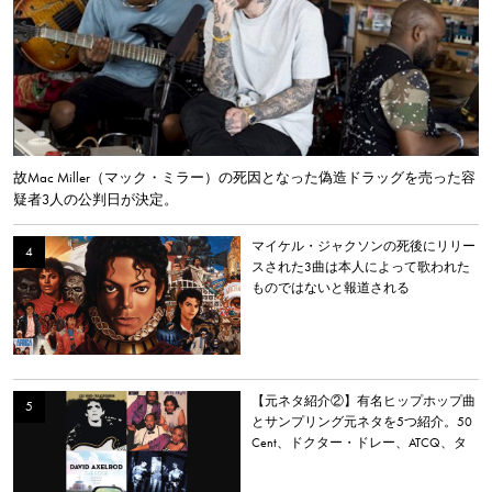
故Mac Miller（マック・ミラー）の死因となった偽造ドラッグを売った容
疑者3人の公判日が決定。
マイケル・ジャクソンの死後にリリー
スされた3曲は本人によって歌われた
ものではないと報道される
【元ネタ紹介②】有名ヒップホップ曲
とサンプリング元ネタを5つ紹介。50
Cent、ドクター・ドレー、ATCQ、タ
イラー・ザ・クリエイターなど