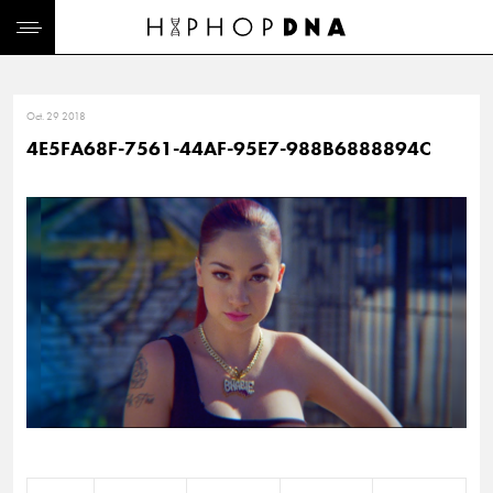
Oct. 29 2018
4E5FA68F-7561-44AF-95E7-988B6888894C