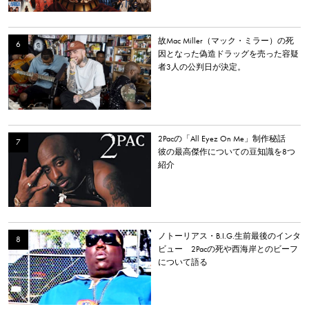
故Mac Miller（マック・ミラー）の死
因となった偽造ドラッグを売った容疑
者3人の公判日が決定。
2Pacの「All Eyez On Me」制作秘話
彼の最高傑作についての豆知識を8つ
紹介
ノトーリアス・B.I.G.生前最後のインタ
ビュー 2Pacの死や西海岸とのビーフ
について語る