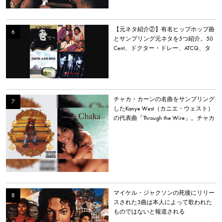
【元ネタ紹介②】有名ヒップホップ曲
とサンプリング元ネタを5つ紹介。50
Cent、ドクター・ドレー、ATCQ、タ
イラー・ザ・クリエイターなど
チャカ・カーンの名曲をサンプリング
したKanye West（カニエ・ウェスト）
の代表曲「Through the Wire」。チャカ
本人は「嫌いだった」と明かす。
マイケル・ジャクソンの死後にリリー
スされた3曲は本人によって歌われた
ものではないと報道される