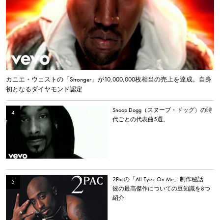
カニエ・ウェストの「Stronger」が10,000,000枚相当の売上を達成。自身
初となるダイヤモンド認定
Snoop Dogg（スヌープ・ドッグ）の時
代ごとの代表曲5選。
2Pacの「All Eyez On Me」制作秘話
彼の最高傑作についての豆知識を8つ
紹介