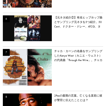
【元ネタ紹介②】有名ヒップホップ曲
とサンプリング元ネタを5つ紹介。50
Cent、ドクター・ドレー、ATCQ、タ
イラー・ザ・クリエイターなど
チャカ・カーンの名曲をサンプリング
したKanye West（カニエ・ウェスト）
の代表曲「Through the Wire」。チャカ
本人は「嫌いだった」と明かす。
2Pacの最期の言葉。亡くなる直前に彼
が警官に伝えたこととは？