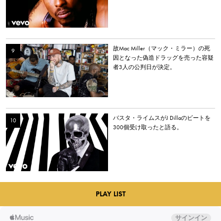
故Mac Miller（マック・ミラー）の死
因となった偽造ドラッグを売った容疑
者3人の公判日が決定。
バスタ・ライムスがJ Dillaのビートを
300個受け取ったと語る。
PLAY LIST