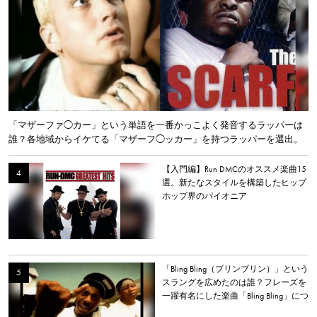
「マザーファ◯カー」という単語を一番かっこよく発音するラッパーは
誰？各地域からイケてる「マザーフ◯ッカー」を持つラッパーを選出。
【入門編】Run DMCのオススメ楽曲15
選。新たなスタイルを構築したヒップ
ホップ界のパイオニア
「Bling Bling（ブリンブリン）」という
スラングを広めたのは誰？フレーズを
一躍有名にした楽曲「Bling Bling」につ
いて解説。