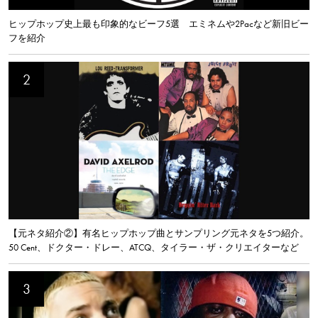
ヒップホップ史上最も印象的なビーフ5選 エミネムや2Pacなど新旧ビー
フを紹介
【元ネタ紹介②】有名ヒップホップ曲とサンプリング元ネタを5つ紹介。
50 Cent、ドクター・ドレー、ATCQ、タイラー・ザ・クリエイターなど