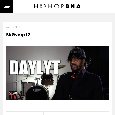
Aug. 16 2018
BkGvqqzL7