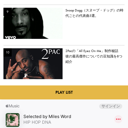
Snoop Dogg（スヌープ・ドッグ）の時
代ごとの代表曲5選。
2Pacの「All Eyez On Me」制作秘話
彼の最高傑作についての豆知識を8つ
紹介
PLAY LIST