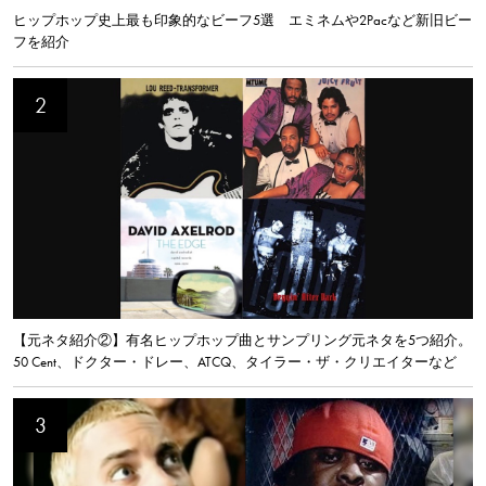
ヒップホップ史上最も印象的なビーフ5選 エミネムや2Pacなど新旧ビー
フを紹介
【元ネタ紹介②】有名ヒップホップ曲とサンプリング元ネタを5つ紹介。
50 Cent、ドクター・ドレー、ATCQ、タイラー・ザ・クリエイターなど