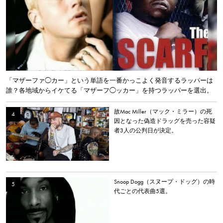
「マザーファ◯カー」という単語を一番かっこよく発音するラッパーは
誰？各地域からイケてる「マザーフ◯ッカー」を持つラッパーを選出。
故Mac Miller（マック・ミラー）の死
因となった偽造ドラッグを売った容疑
者3人の公判日が決定。
Snoop Dogg（スヌープ・ドッグ）の時
代ごとの代表曲5選。