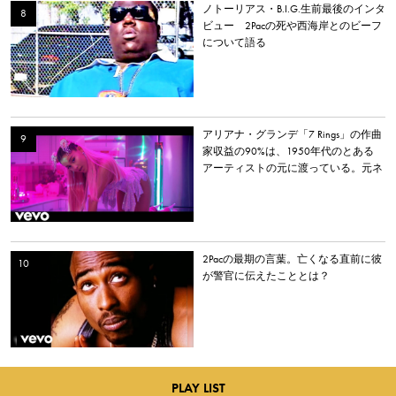
ノトーリアス・B.I.G.生前最後のインタ
ビュー 2Pacの死や西海岸とのビーフ
について語る
アリアナ・グランデ「7 Rings」の作曲
家収益の90%は、1950年代のとある
アーティストの元に渡っている。元ネ
タとなった楽曲とは？
2Pacの最期の言葉。亡くなる直前に彼
が警官に伝えたこととは？
PLAY LIST