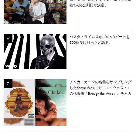
者3人の公判日が決定。
バスタ・ライムスがJ Dillaのビートを
300個受け取ったと語る。
チャカ・カーンの名曲をサンプリング
したKanye West（カニエ・ウェスト）
の代表曲「Through the Wire」。チャカ
本人は「嫌いだった」と明かす。