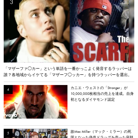
「マザーファ◯カー」という単語を一番かっこよく発音するラッパーは
誰？各地域からイケてる「マザーフ◯ッカー」を持つラッパーを選出。
カニエ・ウェストの「Stronger」が
10,000,000枚相当の売上を達成。自身
初となるダイヤモンド認定
故Mac Miller（マック・ミラー）の死
因となった偽造ドラッグを売った容疑