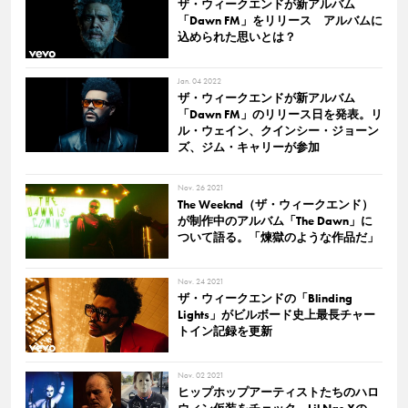
ザ・ウィークエンドが新アルバム
「Dawn FM」をリリース アルバムに
込められた思いとは？
Jan. 04 2022
ザ・ウィークエンドが新アルバム
「Dawn FM」のリリース日を発表。リ
ル・ウェイン、クインシー・ジョーン
ズ、ジム・キャリーが参加
Nov. 26 2021
The Weeknd（ザ・ウィークエンド）
が制作中のアルバム「The Dawn」に
ついて語る。「煉獄のような作品だ」
Nov. 24 2021
ザ・ウィークエンドの「Blinding
Lights」がビルボード史上最長チャー
トイン記録を更新
Nov. 02 2021
ヒップホップアーティストたちのハロ