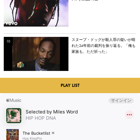
スヌープ・ドッグが殺人罪の疑いが晴
れた24年前の裁判を振り返る。「俺も
家族も、ただ祈った」
PLAY LIST