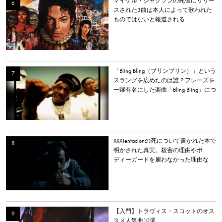
マイケル・ジャクソンの死後にリリー
スされた3曲は本人によって歌われた
ものではないと報道される
「Bling Bling（ブリンブリン）」という
スラングを広めたのは誰？フレーズを
一躍有名にした楽曲「Bling Bling」につ
いて解説。
XXXTentacionの死について書かれた本で
明かされた真実。殺害の理由やボ
ディーガードを雇わなかった理由な
ど。
【入門】トラヴィス・スコットのオス
スメ人気曲10選