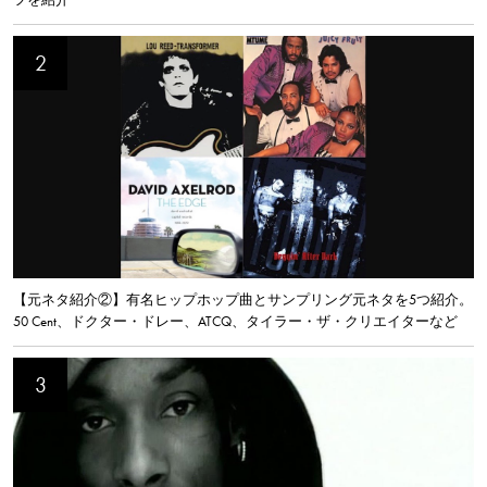
【元ネタ紹介②】有名ヒップホップ曲とサンプリング元ネタを5つ紹介。
50 Cent、ドクター・ドレー、ATCQ、タイラー・ザ・クリエイターなど