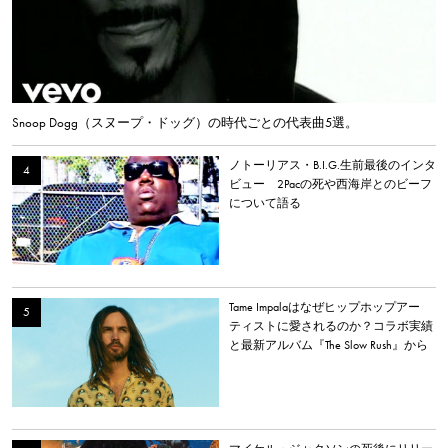
Snoop Dogg（スヌープ・ドッグ）の時代ごとの代表曲5選。
ノトーリアス・B.I.G.生前最後のインタ
ビュー 2Pacの死や西海岸とのビーフ
について語る
Tame Impalaはなぜヒップホップアー
ティストに愛されるのか？コラボ実績
と最新アルバム『The Slow Rush』から
理由を探る