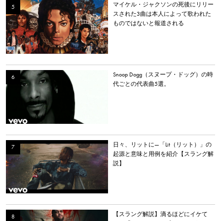
マイケル・ジャクソンの死後にリリー
スされた3曲は本人によって歌われた
ものではないと報道される
Snoop Dogg（スヌープ・ドッグ）の時
代ごとの代表曲5選。
日々、リットに—「Lit（リット）」の
起源と意味と用例を紹介【スラング解
説】
【スラング解説】滴るほどにイケて