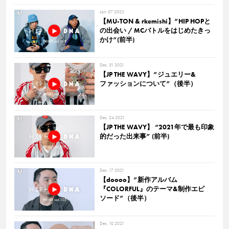
Jan. 07 2022
【MU-TON & rkemishi】”HIP HOPと
の出会い / MCバトルをはじめたきっ
かけ”(前半)
Dec. 31 2021
【JP THE WAVY】”ジュエリー&
ファッションについて”（後半）
Dec. 24 2021
【JP THE WAVY】 “2021年で最も印象
的だった出来事” (前半)
Dec. 17 2021
【doooo】”新作アルバム
『COLORFUL』のテーマ&制作エピ
ソード”（後半）
Dec. 10 2021