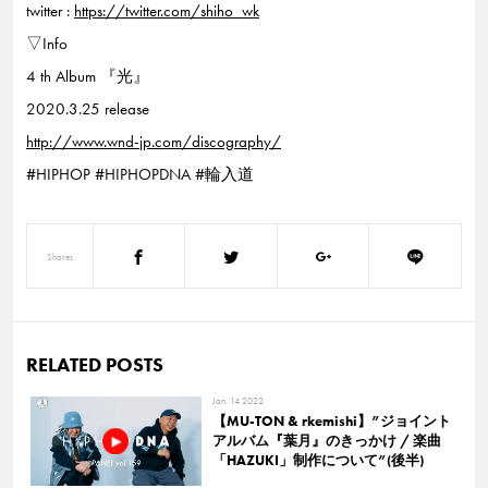
twitter :
https://twitter.com/shiho_wk
▽Info
4 th Album 『光』
2020.3.25 release
http://www.wnd-jp.com/discography/
#HIPHOP #HIPHOPDNA #輪入道
Shares
RELATED POSTS
Jan. 14 2022
【MU-TON & rkemishi】”ジョイント
アルバム『葉月』のきっかけ / 楽曲
「HAZUKI」制作について”(後半)