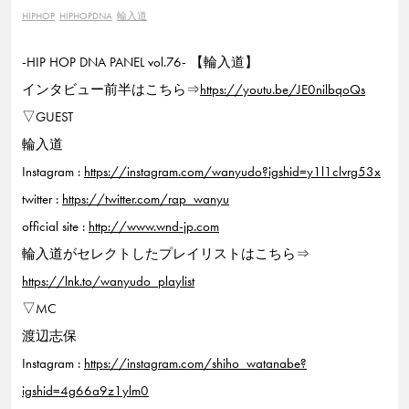
HIPHOP
HIPHOPDNA
輪入道
-HIP HOP DNA PANEL vol.76- 【輪入道】
インタビュー前半はこちら⇒
https://youtu.be/JE0nilbqoQs
▽GUEST
輪入道
Instagram :
https://instagram.com/wanyudo?igshid=y1l1clvrg53x
twitter :
https://twitter.com/rap_wanyu
official site :
http://www.wnd-jp.com
輪入道がセレクトしたプレイリストはこちら⇒
https://lnk.to/wanyudo_playlist
▽MC
渡辺志保
Instagram :
https://instagram.com/shiho_watanabe?
igshid=4g66a9z1ylm0