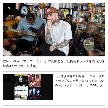
故Mac Miller（マック・ミラー）の死因となった偽造ドラッグを売った容
疑者3人の公判日が決定。
【元ネタ紹介②】有名ヒップホップ曲
とサンプリング元ネタを5つ紹介。50
Cent、ドクター・ドレー、ATCQ、タ
イラー・ザ・クリエイターなど