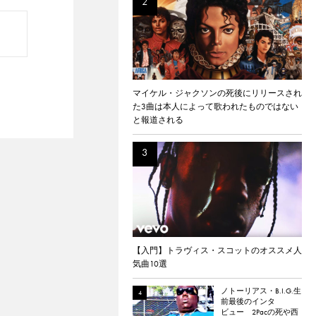
マイケル・ジャクソンの死後にリリースされ
た3曲は本人によって歌われたものではない
と報道される
【入門】トラヴィス・スコットのオススメ人
気曲10選
ノトーリアス・B.I.G.生
前最後のインタ
ビュー 2Pacの死や西