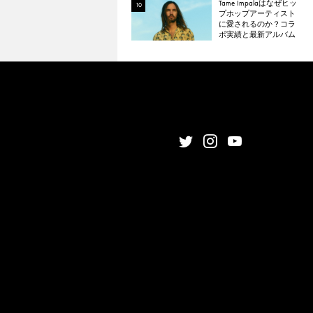
Tame Impalaはなぜヒッ
プホップアーティスト
に愛されるのか？コラ
ボ実績と最新アルバム
『The Slow Rush』から
理由を探る