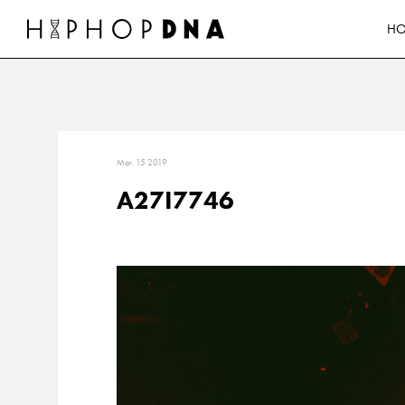
H
Mar. 15 2019
A27I7746