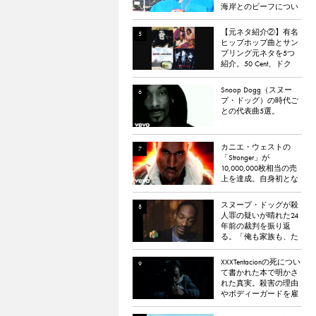
海岸とのビーフについ
て語る
【元ネタ紹介②】有名
ヒップホップ曲とサン
プリング元ネタを5つ
紹介。50 Cent、ドク
ター・ドレー、
ATCQ、タイラー・
Snoop Dogg（スヌー
ザ・クリエイターなど
プ・ドッグ）の時代ご
との代表曲5選。
カニエ・ウェストの
「Stronger」が
10,000,000枚相当の売
上を達成。自身初とな
るダイヤモンド認定
スヌープ・ドッグが殺
人罪の疑いが晴れた24
年前の裁判を振り返
る。「俺も家族も、た
だ祈った」
XXXTentacionの死につい
て書かれた本で明かさ
れた真実。殺害の理由
やボディーガードを雇
わなかった理由など。