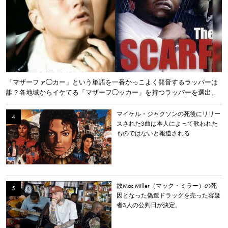
「マザーファ◯カー」という単語を一番かっこよく発音するラッパーは
誰？各地域からイケてる「マザーフ◯ッカー」を持つラッパーを選出。
マイケル・ジャクソンの死後にリリー
スされた3曲は本人によって歌われた
ものではないと報道される
故Mac Miller（マック・ミラー）の死
因となった偽造ドラッグを売った容疑
者3人の公判日が決定。