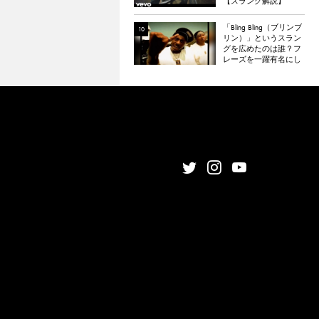
【スラング解説】
「Bling Bling（ブリンブ
リン）」というスラン
グを広めたのは誰？フ
レーズを一躍有名にし
た楽曲「Bling Bling」に
ついて解説。