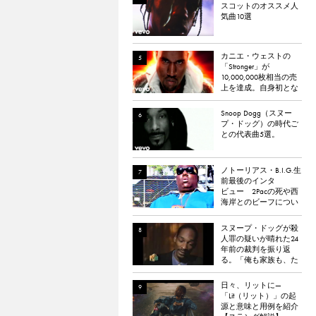
スコットのオススメ人
気曲10選
カニエ・ウェストの
「Stronger」が
10,000,000枚相当の売
上を達成。自身初とな
るダイヤモンド認定
Snoop Dogg（スヌー
プ・ドッグ）の時代ご
との代表曲5選。
ノトーリアス・B.I.G.生
前最後のインタ
ビュー 2Pacの死や西
海岸とのビーフについ
て語る
スヌープ・ドッグが殺
人罪の疑いが晴れた24
年前の裁判を振り返
る。「俺も家族も、た
だ祈った」
日々、リットに—
「Lit（リット）」の起
源と意味と用例を紹介