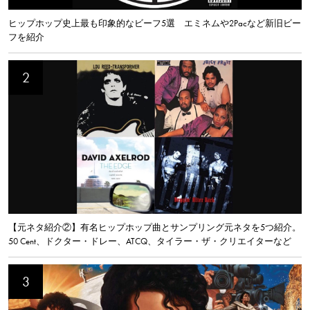
ヒップホップ史上最も印象的なビーフ5選 エミネムや2Pacなど新旧ビー
フを紹介
【元ネタ紹介②】有名ヒップホップ曲とサンプリング元ネタを5つ紹介。
50 Cent、ドクター・ドレー、ATCQ、タイラー・ザ・クリエイターなど