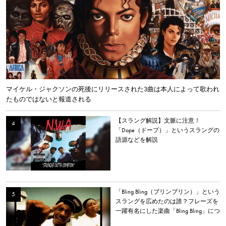
マイケル・ジャクソンの死後にリリースされた3曲は本人によって歌われ
たものではないと報道される
【スラング解説】文脈に注意！
「Dope（ドープ）」というスラングの
語源などを解説
「Bling Bling（ブリンブリン）」という
スラングを広めたのは誰？フレーズを
一躍有名にした楽曲「Bling Bling」につ
いて解説。