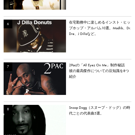
在宅勤務中に楽しめるインスト・ヒッ
プホップ・アルバム10選。Madlib、Dr.
Dre、J Dillaなど。
2Pacの「All Eyez On Me」制作秘話
彼の最高傑作についての豆知識を8つ
紹介
Snoop Dogg（スヌープ・ドッグ）の時
代ごとの代表曲5選。