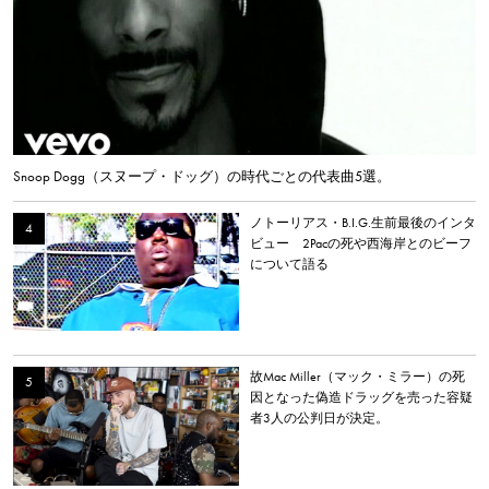
Snoop Dogg（スヌープ・ドッグ）の時代ごとの代表曲5選。
ノトーリアス・B.I.G.生前最後のインタ
ビュー 2Pacの死や西海岸とのビーフ
について語る
故Mac Miller（マック・ミラー）の死
因となった偽造ドラッグを売った容疑
者3人の公判日が決定。