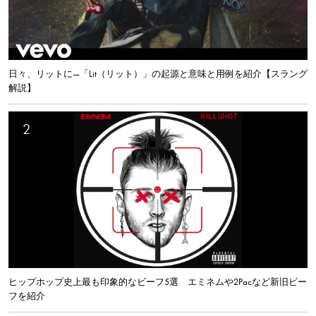
日々、リットに—「Lit（リット）」の起源と意味と用例を紹介【スラング
解説】
ヒップホップ史上最も印象的なビーフ5選 エミネムや2Pacなど新旧ビー
フを紹介