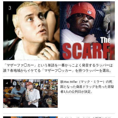
「マザーファ◯カー」という単語を一番かっこよく発音するラッパーは
誰？各地域からイケてる「マザーフ◯ッカー」を持つラッパーを選出。
故Mac Miller（マック・ミラー）の死
因となった偽造ドラッグを売った容疑
者3人の公判日が決定。