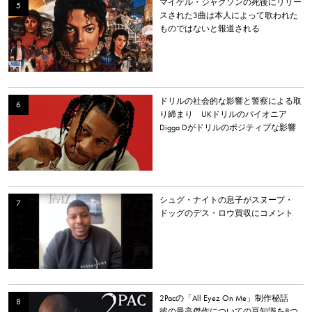
マイケル・ジャクソンの死後にリリー
スされた3曲は本人によって歌われた
ものではないと報道される
ドリルの社会的な影響と警察による取
り締まり UKドリルのパイオニア
Digga Dがドリルのポジティブな影響
について語る
シュグ・ナイトの息子がスヌープ・
ドッグのデス・ロウ買収にコメント
2Pacの「All Eyez On Me」制作秘話
彼の最高傑作についての豆知識を8つ