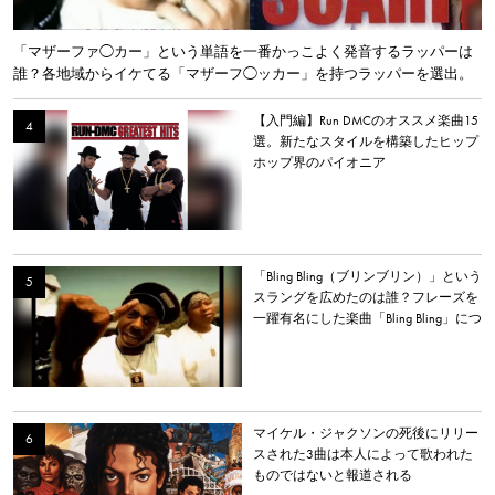
「マザーファ◯カー」という単語を一番かっこよく発音するラッパーは
誰？各地域からイケてる「マザーフ◯ッカー」を持つラッパーを選出。
【入門編】Run DMCのオススメ楽曲15
選。新たなスタイルを構築したヒップ
ホップ界のパイオニア
「Bling Bling（ブリンブリン）」という
スラングを広めたのは誰？フレーズを
一躍有名にした楽曲「Bling Bling」につ
いて解説。
マイケル・ジャクソンの死後にリリー
スされた3曲は本人によって歌われた
ものではないと報道される