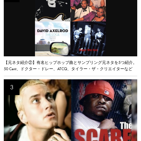
【元ネタ紹介②】有名ヒップホップ曲とサンプリング元ネタを5つ紹介。
50 Cent、ドクター・ドレー、ATCQ、タイラー・ザ・クリエイターなど