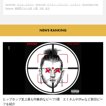
Kanye West
カニエ・ウエスト
Taylor Swift
テイラー・スウィフト
ノミネート
Kanye Omari West
Evermore
最優秀アルバム賞
人数
10名
拡大
NEWS RANKING
ヒップホップ史上最も印象的なビーフ5選 エミネムや2Pacなど新旧ビー
フを紹介