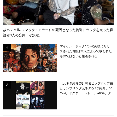
故Mac Miller（マック・ミラー）の死因となった偽造ドラッグを売った容
疑者3人の公判日が決定。
マイケル・ジャクソンの死後にリリー
スされた3曲は本人によって歌われた
ものではないと報道される
【元ネタ紹介②】有名ヒップホップ曲
とサンプリング元ネタを5つ紹介。50
Cent、ドクター・ドレー、ATCQ、タ
イラー・ザ・クリエイターなど