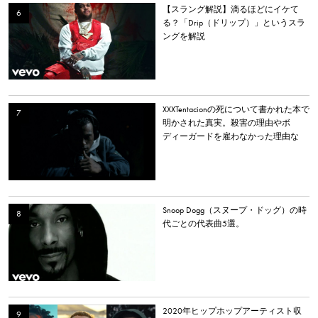
【スラング解説】滴るほどにイケて
る？「Drip（ドリップ）」というスラ
ングを解説
XXXTentacionの死について書かれた本で
明かされた真実。殺害の理由やボ
ディーガードを雇わなかった理由な
ど。
Snoop Dogg（スヌープ・ドッグ）の時
代ごとの代表曲5選。
2020年ヒップホップアーティスト収