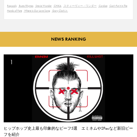
Rapsody
Busta Rhymes
Stevie Wonder
CHIKA
スティーヴィー・ワンダー
Cordae
Can't Put It In The
Hands of Fate
Where Is Our Love Song
Gary Clark Jr.
NEWS RANKING
ヒップホップ史上最も印象的なビーフ5選 エミネムや2Pacなど新旧ビー
フを紹介