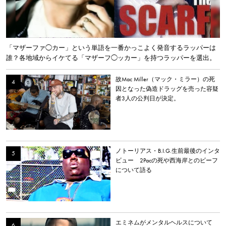
「マザーファ◯カー」という単語を一番かっこよく発音するラッパーは
誰？各地域からイケてる「マザーフ◯ッカー」を持つラッパーを選出。
故Mac Miller（マック・ミラー）の死
因となった偽造ドラッグを売った容疑
者3人の公判日が決定。
ノトーリアス・B.I.G.生前最後のインタ
ビュー 2Pacの死や西海岸とのビーフ
について語る
エミネムがメンタルヘルスについて