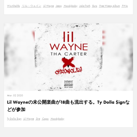
Wiz Khalifa
リル・ウェイン
Lil Wayne
Jeezy
Hoodybaby
Jake Troth
Euro
Free Weezy Album
FWA
Mar. 02 2020
Lil Wayneの未公開楽曲が18曲も流出する。Ty Dolla $ignな
どが参加
Ty Dolla $ign
Lil Wayne
Dre
Capo
Hoodybaby