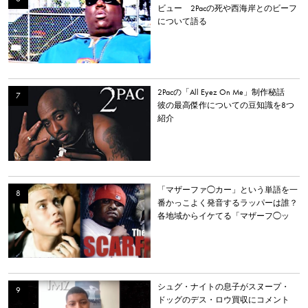
ビュー 2Pacの死や西海岸とのビーフ
について語る
2Pacの「All Eyez On Me」制作秘話
彼の最高傑作についての豆知識を8つ
紹介
「マザーファ◯カー」という単語を一
番かっこよく発音するラッパーは誰？
各地域からイケてる「マザーフ◯ッ
カー」を持つラッパーを選出。
シュグ・ナイトの息子がスヌープ・
ドッグのデス・ロウ買収にコメント