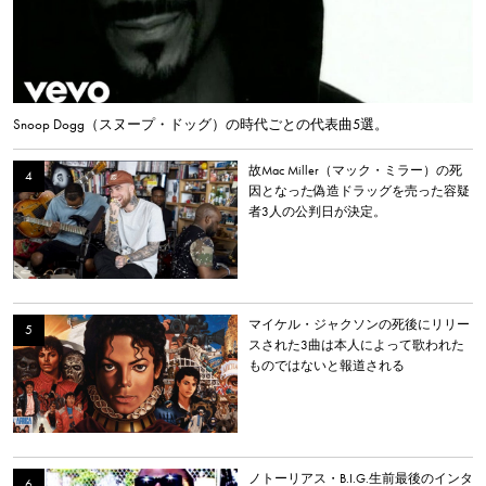
Snoop Dogg（スヌープ・ドッグ）の時代ごとの代表曲5選。
故Mac Miller（マック・ミラー）の死
因となった偽造ドラッグを売った容疑
者3人の公判日が決定。
マイケル・ジャクソンの死後にリリー
スされた3曲は本人によって歌われた
ものではないと報道される
ノトーリアス・B.I.G.生前最後のインタ