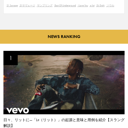
21 Savage
21サヴェージ
サンプリング
East Of Underground
I Love You
a lot
DJ Dahi
ソウル
NEWS RANKING
日々、リットに—「Lit（リット）」の起源と意味と用例を紹介【スラング
解説】