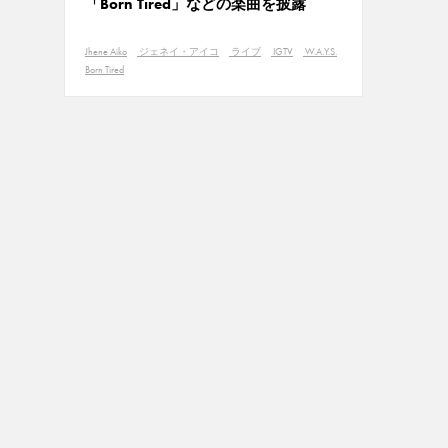
「Born Tired」などの楽曲を披露
Jhene Aiko
ジェネイ・アイコ
ライブ
IGTV
W.A.Y.S.
Born Tired