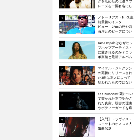
グを広めたのは誰？フ
レーズを一躍有名にし
た楽曲「Bling Bling」に
ついて解説。
ノトーリアス・B.I.G.生
前最後のインタ
ビュー 2Pacの死や西
海岸とのビーフについ
て語る
Tame Impalaはなぜヒッ
プホップアーティスト
に愛されるのか？コラ
ボ実績と最新アルバム
『The Slow Rush』から
理由を探る
マイケル・ジャクソン
の死後にリリースされ
た3曲は本人によって
歌われたものではない
と報道される
XXXTentacionの死につい
て書かれた本で明かさ
れた真実。殺害の理由
やボディーガードを雇
わなかった理由など。
【入門】トラヴィス・
スコットのオススメ人
気曲10選