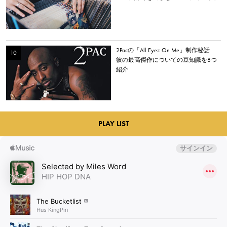
エミネムやドレイクの例など
2Pacの「All Eyez On Me」制作秘話
彼の最高傑作についての豆知識を8つ
紹介
PLAY LIST