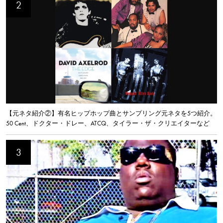
【元ネタ紹介②】有名ヒップホップ曲とサンプリング元ネタを5つ紹介。
50 Cent、ドクター・ドレー、ATCQ、タイラー・ザ・クリエイターなど