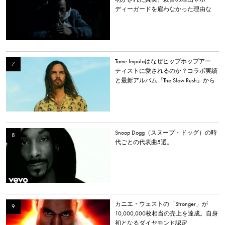
ディーガードを雇わなかった理由な
ど。
Tame Impalaはなぜヒップホップアー
ティストに愛されるのか？コラボ実績
と最新アルバム『The Slow Rush』から
理由を探る
Snoop Dogg（スヌープ・ドッグ）の時
代ごとの代表曲5選。
カニエ・ウェストの「Stronger」が
10,000,000枚相当の売上を達成。自身
初となるダイヤモンド認定