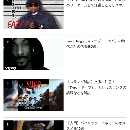
のリーダーとして活躍したカリスマ。
Snoop Dogg（スヌープ・ドッグ）の時
代ごとの代表曲5選。
【スラング解説】文脈に注意！
「Dope（ドープ）」というスラングの
語源などを解説
【入門】パブリック・エネミーのオス
スメ曲10選