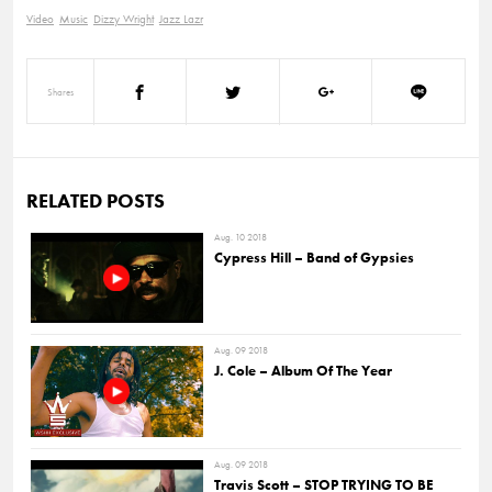
Video
Music
Dizzy Wright
Jazz Lazr
Shares
RELATED POSTS
Aug. 10 2018
Cypress Hill – Band of Gypsies
Aug. 09 2018
J. Cole – Album Of The Year
Aug. 09 2018
Travis Scott – STOP TRYING TO BE