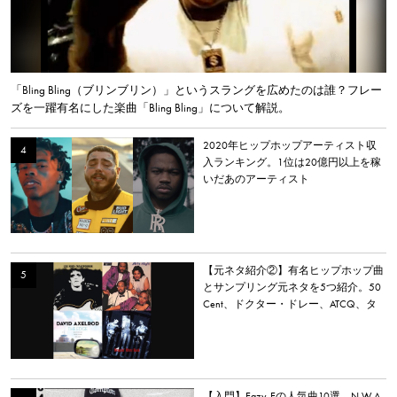
「Bling Bling（ブリンブリン）」というスラングを広めたのは誰？フレー
ズを一躍有名にした楽曲「Bling Bling」について解説。
2020年ヒップホップアーティスト収
入ランキング。1位は20億円以上を稼
いだあのアーティスト
【元ネタ紹介②】有名ヒップホップ曲
とサンプリング元ネタを5つ紹介。50
Cent、ドクター・ドレー、ATCQ、タ
イラー・ザ・クリエイターなど
【入門】Eazy-Eの人気曲10選。N.W.A.