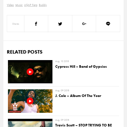
Video
Music
A$AP Ferg
Buddy
Shares
RELATED POSTS
Aug. 10 2018
Cypress Hill – Band of Gypsies
Aug. 09 2018
J. Cole – Album Of The Year
Aug. 09 2018
Travis Scott – STOP TRYING TO BE