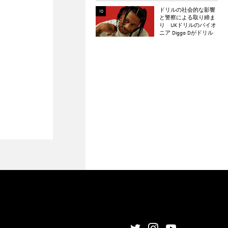
ドリルの社会的な影響
と警察による取り締ま
り UKドリルのパイオ
ニア Digga Dがドリル
のポジティブな影響に
ついて語る