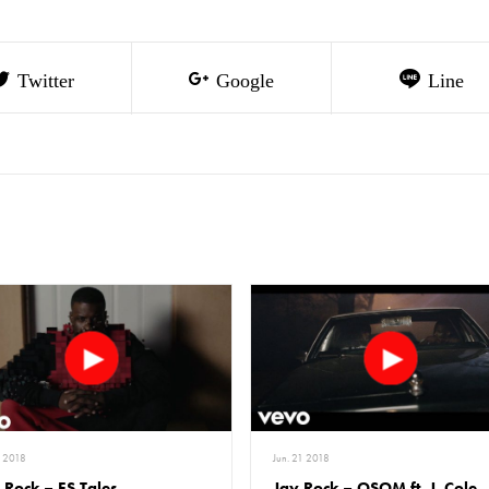
Twitter
Google
Line
11 2018
Jun. 21 2018
 Rock – ES Tales
Jay Rock – OSOM ft. J. Cole