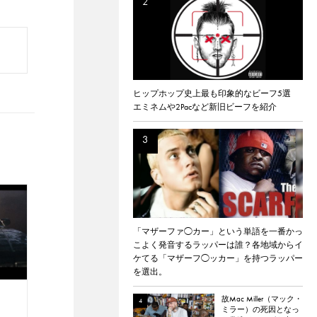
ヒップホップ史上最も印象的なビーフ5選
エミネムや2Pacなど新旧ビーフを紹介
「マザーファ◯カー」という単語を一番かっ
こよく発音するラッパーは誰？各地域からイ
ケてる「マザーフ◯ッカー」を持つラッパー
を選出。
故Mac Miller（マック・
ミラー）の死因となっ