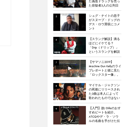
た偽造ドラッグを売っ
た容疑者3人の公判日
が決定。
シュグ・ナイトの息子
がスヌープ・ドッグの
デス・ロウ買収にコメ
ント
【スラング解説】滴る
ほどにイケてる？
「Drip（ドリップ）」
というスラングを解説
【サマソニ2019】
Machine Gun Kellyのライ
ブレポートと彼に見た
「ロックスター像」。
「Hotel Diablo」と多面
性と心の居場所
マイケル・ジャクソン
の死後にリリースされ
た3曲は本人によって
歌われたものではない
と報道される
【入門】故J Dillaのおす
すめビートを紹介。
ATCQやデ・ラ・ソウ
ルの名曲を手がけた伝
説のプロデューサー