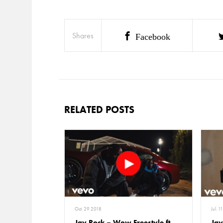
Shares
Facebook
RELATED POSTS
Oct. 29 2018
Jul. 
Jay Rock – Wow Freestyle ft.
Jay