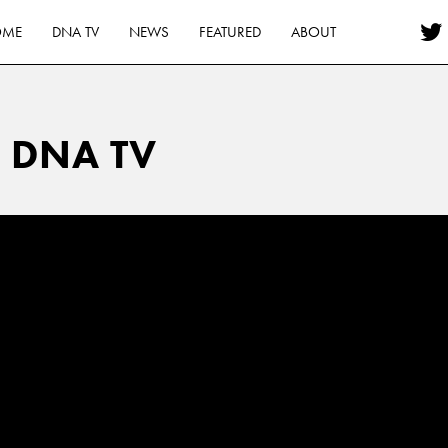
OME
DNA TV
NEWS
FEATURED
ABOUT
DNA TV