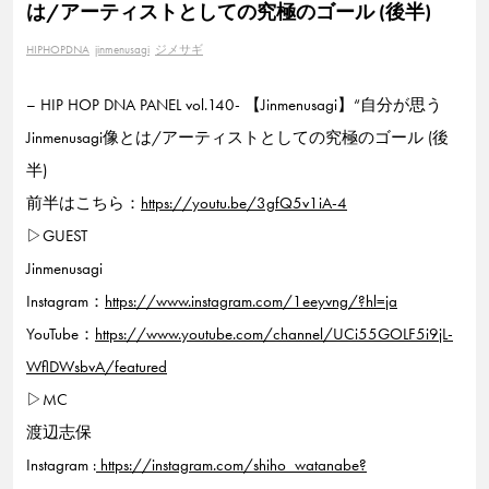
は/アーティストとしての究極のゴール (後半)
HIPHOPDNA
jinmenusagi
ジメサギ
– HIP HOP DNA PANEL vol.140- 【Jinmenusagi】“自分が思う
Jinmenusagi像とは/アーティストとしての究極のゴール (後
半)
前半はこちら：
https://youtu.be/3gfQ5v1iA-4
▷GUEST
Jinmenusagi
Instagram：
https://www.instagram.com/1eeyvng/?hl=ja
YouTube：
https://www.youtube.com/channel/UCi55GOLF5i9jL-
WflDWsbvA/featured
▷MC
渡辺志保
Instagram :
https://instagram.com/shiho_watanabe?