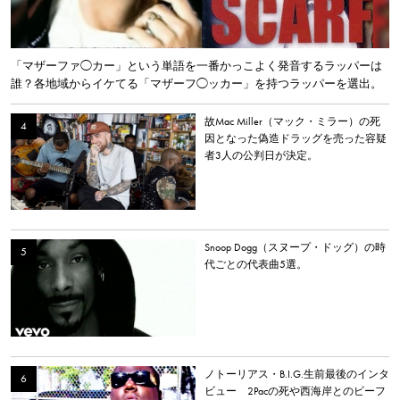
「マザーファ◯カー」という単語を一番かっこよく発音するラッパーは
誰？各地域からイケてる「マザーフ◯ッカー」を持つラッパーを選出。
故Mac Miller（マック・ミラー）の死
因となった偽造ドラッグを売った容疑
者3人の公判日が決定。
Snoop Dogg（スヌープ・ドッグ）の時
代ごとの代表曲5選。
ノトーリアス・B.I.G.生前最後のインタ
ビュー 2Pacの死や西海岸とのビーフ