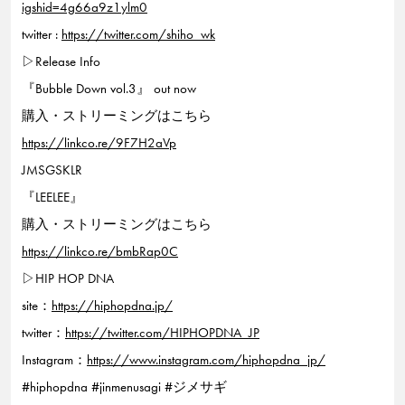
igshid=4g66a9z1ylm0
twitter :
https://twitter.com/shiho_wk
▷Release Info
『Bubble Down vol.3』 out now
購入・ストリーミングはこちら
https://linkco.re/9F7H2aVp
JMSGSKLR
『LEELEE』
購入・ストリーミングはこちら
https://linkco.re/bmbRap0C
▷HIP HOP DNA
site：
https://hiphopdna.jp/
twitter：
https://twitter.com/HIPHOPDNA_JP
Instagram：
https://www.instagram.com/hiphopdna_jp/
#hiphopdna #jinmenusagi #ジメサギ