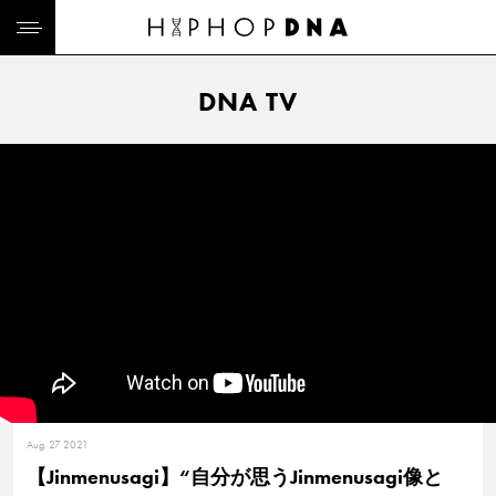
DNA TV
Aug. 27 2021
【Jinmenusagi】“自分が思うJinmenusagi像と