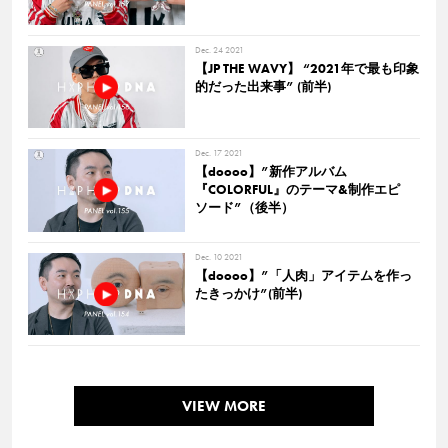
Dec. 24 2021
【JP THE WAVY】 “2021年で最も印象
的だった出来事” (前半)
Dec. 17 2021
【doooo】”新作アルバム
『COLORFUL』のテーマ&制作エピ
ソード”（後半）
Dec. 10 2021
【doooo】”「人肉」アイテムを作っ
たきっかけ”(前半)
VIEW MORE