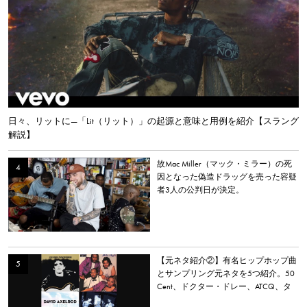
日々、リットに—「Lit（リット）」の起源と意味と用例を紹介【スラング
解説】
故Mac Miller（マック・ミラー）の死
因となった偽造ドラッグを売った容疑
者3人の公判日が決定。
【元ネタ紹介②】有名ヒップホップ曲
とサンプリング元ネタを5つ紹介。50
Cent、ドクター・ドレー、ATCQ、タ
イラー・ザ・クリエイターなど