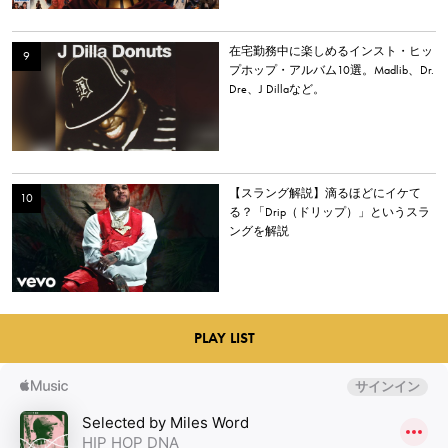
在宅勤務中に楽しめるインスト・ヒッ
プホップ・アルバム10選。Madlib、Dr.
Dre、J Dillaなど。
【スラング解説】滴るほどにイケて
る？「Drip（ドリップ）」というスラ
ングを解説
PLAY LIST