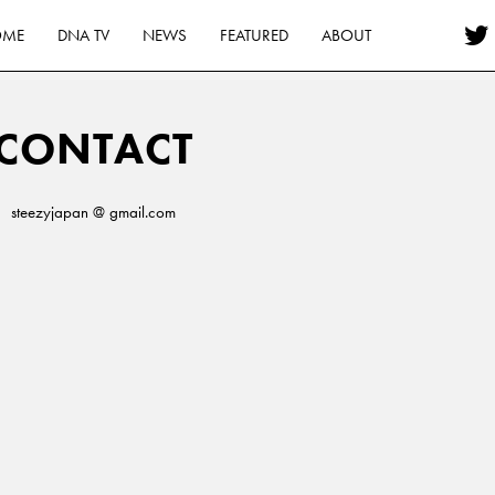
OME
DNA TV
NEWS
FEATURED
ABOUT
CONTACT
steezyjapan @ gmail.com