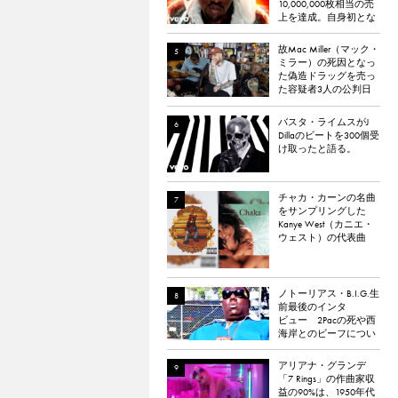
10,000,000枚相当の売
上を達成。自身初とな
るダイヤモンド認定
故Mac Miller（マック・
ミラー）の死因となっ
た偽造ドラッグを売っ
た容疑者3人の公判日
が決定。
バスタ・ライムスがJ
Dillaのビートを300個受
け取ったと語る。
チャカ・カーンの名曲
をサンプリングした
Kanye West（カニエ・
ウェスト）の代表曲
「Through the Wire」。
チャカ本人は「嫌い
だった」と明かす。
ノトーリアス・B.I.G.生
前最後のインタ
ビュー 2Pacの死や西
海岸とのビーフについ
て語る
アリアナ・グランデ
「7 Rings」の作曲家収
益の90%は、1950年代