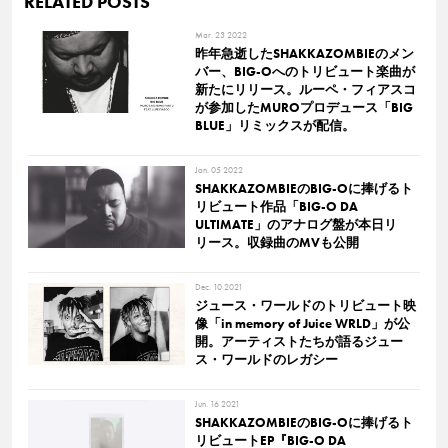
RELATED POSTS
Mar. 23 2022
昨年急逝したSHAKKAZOMBIEのメン
バー、BIG-Oへのトリビュート楽曲が
新たにリリース。ルーペ・フィアスコ
が参加したMUROプロデュース「BIG
BLUE」リミックスが配信。
Jan. 05 2022
SHAKKAZOMBIEのBIG-Oに捧げるト
リビュート作品「BIG-O DA
ULTIMATE」のアナログ盤が本日リ
リース。収録曲のMVも公開
Dec. 10 2021
ジュース・ワールドのトリビュート映
像「in memory of Juice WRLD」が公
開。アーティストたちが語るジュー
ス・ワールドのレガシー
Jun. 16 2021
SHAKKAZOMBIEのBIG-Oに捧げるト
リビュートEP『BIG-O DA