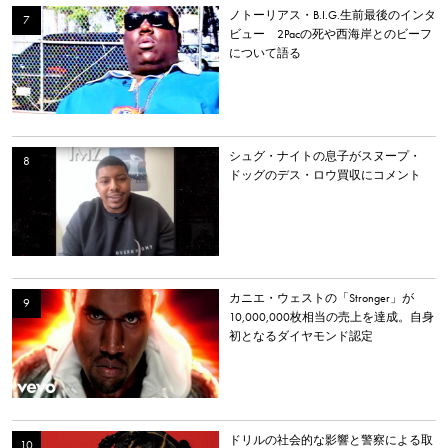
ノトーリアス・B.I.G.生前最後のインタ
ビュー 2Pacの死や西海岸とのビーフ
について語る
シュグ・ナイトの息子がスヌープ・
ドッグのデス・ロウ買収にコメント
カニエ・ウェストの「Stronger」が
10,000,000枚相当の売上を達成。自身
初となるダイヤモンド認定
ドリルの社会的な影響と警察による取