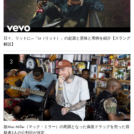
日々、リットに—「Lit（リット）」の起源と意味と用例を紹介【スラング
解説】
故Mac Miller（マック・ミラー）の死因となった偽造ドラッグを売った容
疑者3人の公判日が決定。