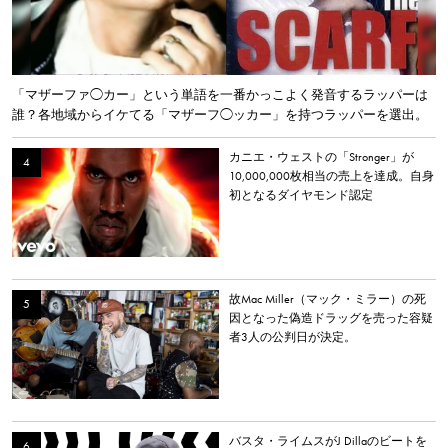
「マザーファ◯カー」という単語を一番かっこよく発音するラッパーは
誰？各地域からイケてる「マザーフ◯ッカー」を持つラッパーを選出。
カニエ・ウェストの「Stronger」が
10,000,000枚相当の売上を達成。自身
初となるダイヤモンド認定
故Mac Miller（マック・ミラー）の死
因となった偽造ドラッグを売った容疑
者3人の公判日が決定。
バスタ・ライムスがJ Dillaのビートを