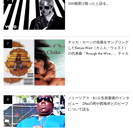
300個受け取ったと語る。
チャカ・カーンの名曲をサンプリング
したKanye West（カニエ・ウェスト）
の代表曲「Through the Wire」。チャカ
本人は「嫌いだった」と明かす。
ノトーリアス・B.I.G.生前最後のインタ
ビュー 2Pacの死や西海岸とのビーフ
について語る