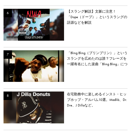
【スラング解説】文脈に注意！
「Dope（ドープ）」というスラングの
語源などを解説
「Bling Bling（ブリンブリン）」という
スラングを広めたのは誰？フレーズを
一躍有名にした楽曲「Bling Bling」につ
いて解説。
在宅勤務中に楽しめるインスト・ヒッ
プホップ・アルバム10選。Madlib、Dr.
Dre、J Dillaなど。