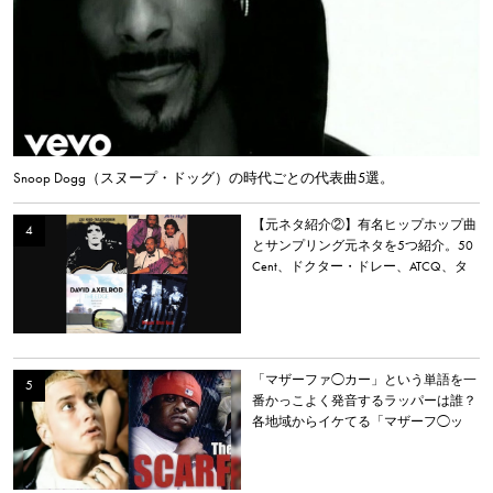
Snoop Dogg（スヌープ・ドッグ）の時代ごとの代表曲5選。
【元ネタ紹介②】有名ヒップホップ曲
とサンプリング元ネタを5つ紹介。50
Cent、ドクター・ドレー、ATCQ、タ
イラー・ザ・クリエイターなど
「マザーファ◯カー」という単語を一
番かっこよく発音するラッパーは誰？
各地域からイケてる「マザーフ◯ッ
カー」を持つラッパーを選出。