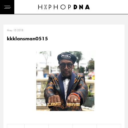
May. 15 2018
kkklansman0515