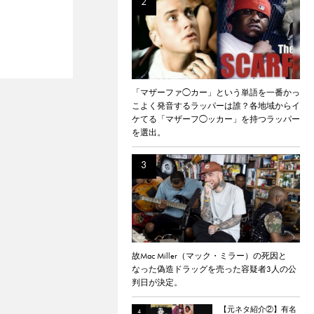
「マザーファ◯カー」という単語を一番かっ
こよく発音するラッパーは誰？各地域からイ
ケてる「マザーフ◯ッカー」を持つラッパー
を選出。
故Mac Miller（マック・ミラー）の死因と
なった偽造ドラッグを売った容疑者3人の公
判日が決定。
【元ネタ紹介②】有名