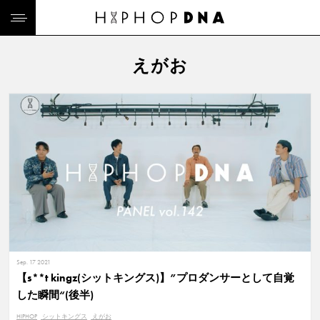
えがお
Sep. 17 2021
【s**t kingz(シットキングス)】”プロダンサーとして自覚
した瞬間“(後半)
HIPHOP
シットキングス
えがお