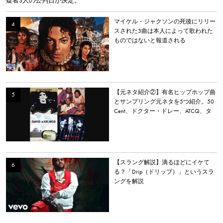
疑者3人の公判日が決定。
マイケル・ジャクソンの死後にリリー
スされた3曲は本人によって歌われた
ものではないと報道される
【元ネタ紹介②】有名ヒップホップ曲
とサンプリング元ネタを5つ紹介。50
Cent、ドクター・ドレー、ATCQ、タ
イラー・ザ・クリエイターなど
【スラング解説】滴るほどにイケて
る？「Drip（ドリップ）」というスラ
ングを解説