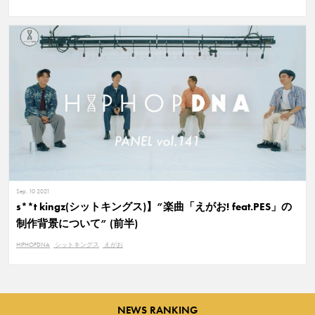
Sep. 10 2021
s**t kingz(シットキングス)】”楽曲「えがお! feat.PES」の
制作背景について” (前半)
HIPHOPDNA
シットキングス
えがお
NEWS RANKING