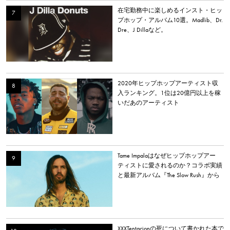
在宅勤務中に楽しめるインスト・ヒッ
プホップ・アルバム10選。Madlib、Dr.
Dre、J Dillaなど。
2020年ヒップホップアーティスト収
入ランキング。1位は20億円以上を稼
いだあのアーティスト
Tame Impalaはなぜヒップホップアー
ティストに愛されるのか？コラボ実績
と最新アルバム『The Slow Rush』から
理由を探る
XXXTentacionの死について書かれた本で