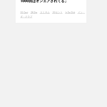
1000回はオンエアされてる」
50 Cent
DR.Dre
エミネム
50セント
In Da Club
イン・
ダ・クラブ