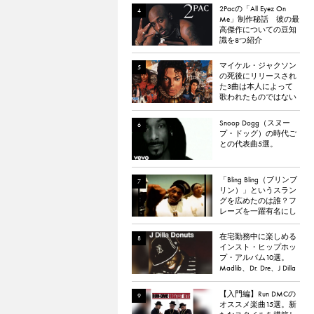
2Pacの「All Eyez On
Me」制作秘話 彼の最
高傑作についての豆知
識を8つ紹介
マイケル・ジャクソン
の死後にリリースされ
た3曲は本人によって
歌われたものではない
と報道される
Snoop Dogg（スヌー
プ・ドッグ）の時代ご
との代表曲5選。
「Bling Bling（ブリンブ
リン）」というスラン
グを広めたのは誰？フ
レーズを一躍有名にし
た楽曲「Bling Bling」に
ついて解説。
在宅勤務中に楽しめる
インスト・ヒップホッ
プ・アルバム10選。
Madlib、Dr. Dre、J Dilla
など。
【入門編】Run DMCの
オススメ楽曲15選。新