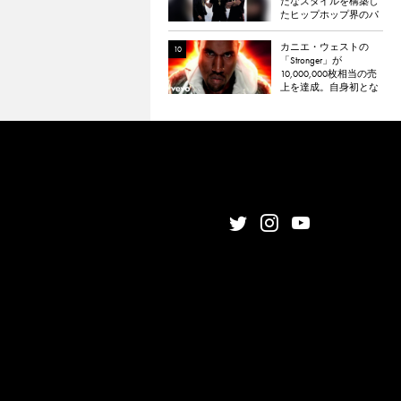
たなスタイルを構築し
たヒップホップ界のパ
イオニア
カニエ・ウェストの
「Stronger」が
10,000,000枚相当の売
上を達成。自身初とな
るダイヤモンド認定