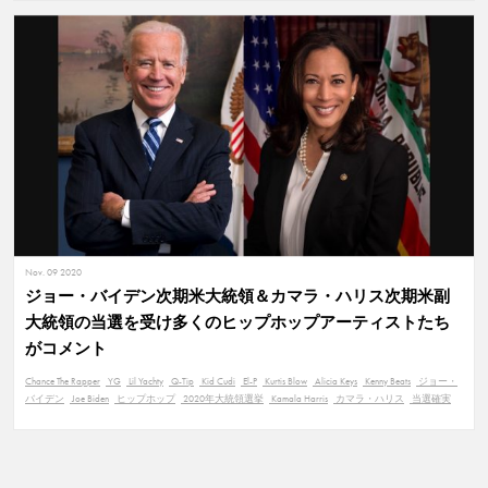
Nov. 09 2020
ジョー・バイデン次期米大統領＆カマラ・ハリス次期米副
大統領の当選を受け多くのヒップホップアーティストたち
がコメント
Chance The Rapper
YG
Lil Yachty
Q-Tip
Kid Cudi
El-P
Kurtis Blow
Alicia Keys
Kenny Beats
ジョー・
バイデン
Joe Biden
ヒップホップ
2020年大統領選挙
Kamala Harris
カマラ・ハリス
当選確実