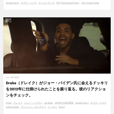
Kamala Harris
カマラ・ハリス
ディストラック
FDT (Fuck Donald Trump)
YGとNipsey Hussle
Nov. 09 2020
Drake（ドレイク）がジョー・バイデン氏に会えるドッキリ
を2012年に仕掛けられたことを振り返る。彼のリアクショ
ンをチェック。
Drake
ドレイク
ジョー・バイデン
Joe Biden
2020年大統領選挙
Kamala Harris
カマラ・ハリス
Ashton Kutcher
アシュトン・カッチャー
ドッキリ
Punk’d