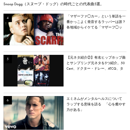
Snoop Dogg（スヌープ・ドッグ）の時代ごとの代表曲5選。
「マザーファ◯カー」という単語を一
番かっこよく発音するラッパーは誰？
各地域からイケてる「マザーフ◯ッ
カー」を持つラッパーを選出。
【元ネタ紹介②】有名ヒップホップ曲
とサンプリング元ネタを5つ紹介。50
Cent、ドクター・ドレー、ATCQ、タ
イラー・ザ・クリエイターなど
エミネムがメンタルヘルスについて
ラップする意味を語る 「心を癒やす
力がある」